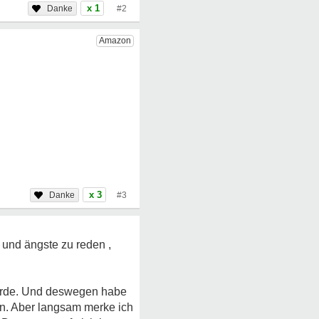
x 1
#2
x 3
#3
e und ängste zu reden ,
wurde. Und deswegen habe
en. Aber langsam merke ich