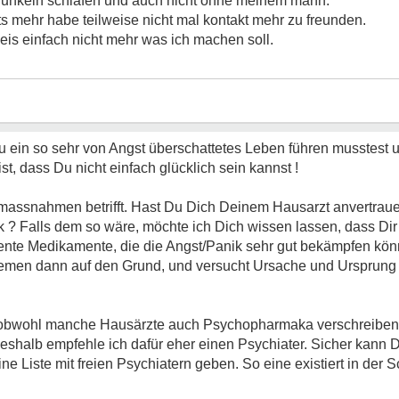
 dunkeln schlafen und auch nicht ohne meinem mann.
ts mehr habe teilweise nicht mal kontakt mehr zu freunden.
eis einfach nicht mehr was ich machen soll.
Du ein so sehr von Angst überschattetes Leben führen musstest 
st, dass Du nicht einfach glücklich sein kannst !
massnahmen betrifft. Hast Du Dich Deinem Hausarzt anvertrau
nik ? Falls dem so wäre, möchte ich Dich wissen lassen, dass Di
ziente Medikamente, die die Angst/Panik sehr gut bekämpfen könn
emen dann auf den Grund, und versucht Ursache und Ursprung
obwohl manche Hausärzte auch Psychopharmaka verschreiben, 
eshalb empfehle ich dafür eher einen Psychiater. Sicher kann D
eine Liste mit freien Psychiatern geben. So eine existiert in der