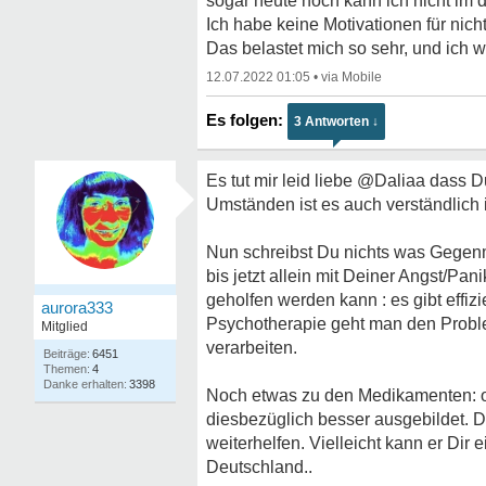
sogar heute noch kann ich nicht im
Ich habe keine Motivationen für nich
Das belastet mich so sehr, und ich w
12.07.2022 01:05
•
3 Antworten ↓
Es tut mir leid liebe @Daliaa dass 
Umständen ist es auch verständlich i
Nun schreibst Du nichts was Gegen
bis jetzt allein mit Deiner Angst/Pa
geholfen werden kann : es gibt effi
aurora333
Psychotherapie geht man den Probl
Mitglied
verarbeiten.
6451
4
3398
Noch etwas zu den Medikamenten: 
diesbezüglich besser ausgebildet. D
weiterhelfen. Vielleicht kann er Dir 
Deutschland..