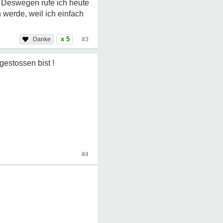
n! Deswegen rufe ich heute
 werde, weil ich einfach
x 5
#3
gestossen bist !
#4