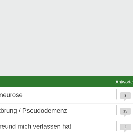
Antworte
zneurose
8
störung / Pseudodemenz
35
reund mich verlassen hat
2