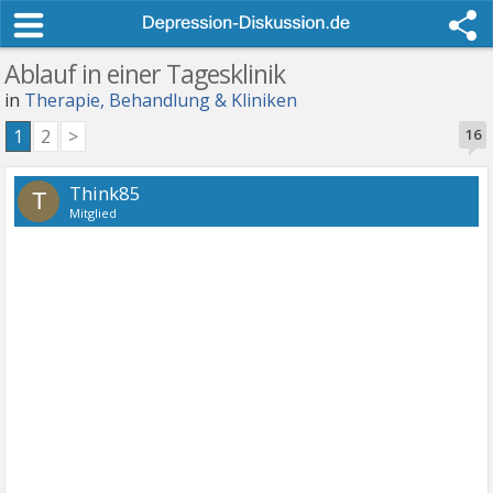
Ablauf in einer Tagesklinik
in
Therapie, Behandlung & Kliniken
1
2
>
16
Think85
T
Mitglied