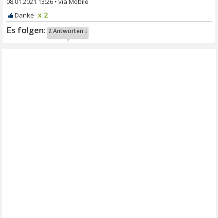
08.01.2021 13:26
•
x 2
2 Antworten ↓