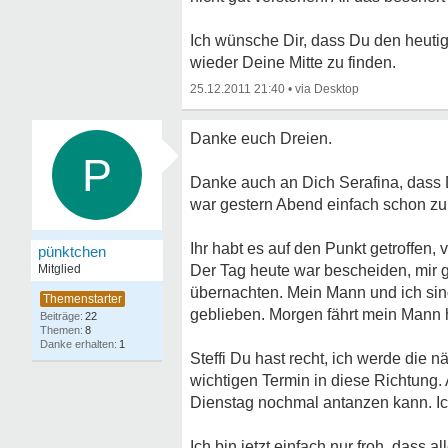
Ich wünsche Dir, dass Du den heuti
wieder Deine Mitte zu finden.
25.12.2011 21:40
•
Danke euch Dreien.
P
Danke auch an Dich Serafina, dass Du
war gestern Abend einfach schon zu 
Ihr habt es auf den Punkt getroffen, v
pünktchen
Mitglied
Der Tag heute war bescheiden, mir g
übernachten. Mein Mann und ich si
geblieben. Morgen fährt mein Mann h
22
8
1
Steffi Du hast recht, ich werde di
wichtigen Termin in diese Richtung.
Dienstag nochmal antanzen kann. Ic
Ich bin jetzt einfach nur froh, dass 