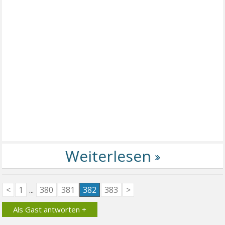
<
1
...
380
381
382
383
>
Als Gast antworten +