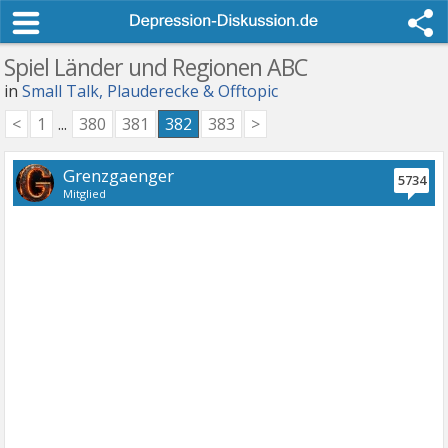
Spiel Länder und Regionen ABC
in
Small Talk, Plauderecke & Offtopic
<
1
...
380
381
382
383
>
Grenzgaenger
5734
Mitglied