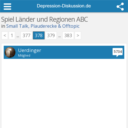
Spiel Länder und Regionen ABC
in
Small Talk, Plauderecke & Offtopic
<
1
...
377
378
379
...
383
>
Uerdinger
5734
Mitglied