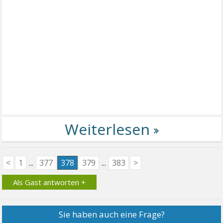
<
1
...
377
378
379
...
383
>
Als Gast antworten +
Sie haben auch eine Frage?