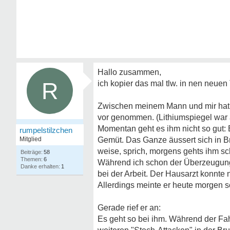
Hallo zusammen,
R
ich kopier das mal tlw. in nen neu
Zwischen meinem Mann und mir hat e
vor genommen. (Lithiumspiegel war 
Momentan geht es ihm nicht so gut: E
rumpelstilzchen
Mitglied
Gemüt. Das Ganze äussert sich in B
weise, sprich, morgens gehts ihm schl
58
6
Während ich schon der Überzeugung 
1
bei der Arbeit. Der Hausarzt konnte n
Allerdings meinte er heute morgen s
Gerade rief er an:
Es geht so bei ihm. Während der Fahr