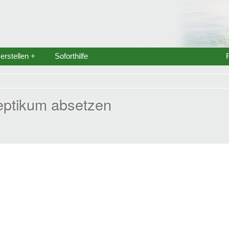
rstellen +
Soforthilfe
leptikum absetzen