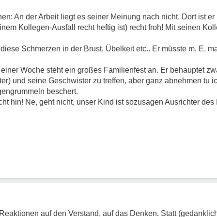
: An der Arbeit liegt es seiner Meinung nach nicht. Dort ist er
 Kollegen-Ausfall recht heftig ist) recht froh! Mit seinen Kol
ese Schmerzen in der Brust, Übelkeit etc.. Er müsste m. E. mal
n einer Woche steht ein großes Familienfest an. Er behauptet z
ater) und seine Geschwister zu treffen, aber ganz abnehmen tu ic
agengrummeln beschert.
icht hin! Ne, geht nicht, unser Kind ist sozusagen Ausrichter d
Reaktionen auf den Verstand, auf das Denken. Statt (gedanklic