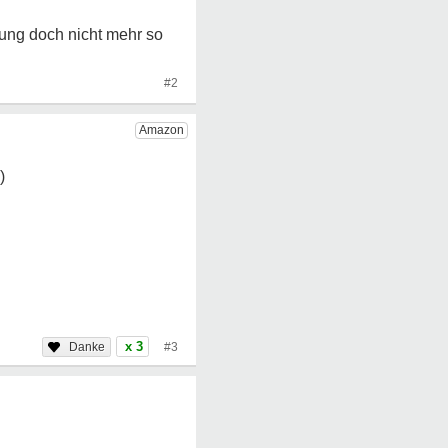
kung doch nicht mehr so
#2
x 3
#3