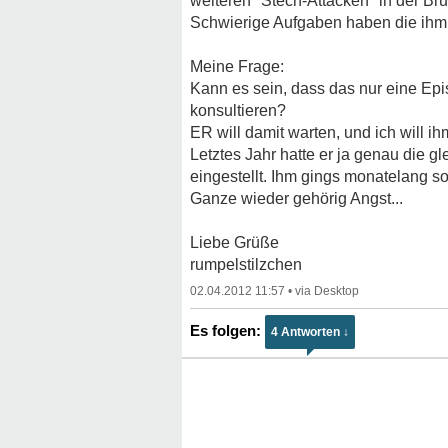
weiteren "Stech-Attacken" in der Bru
Schwierige Aufgaben haben die ihm he
Meine Frage:
Kann es sein, dass das nur eine Epi
konsultieren?
ER will damit warten, und ich will ih
Letztes Jahr hatte er ja genau die
eingestellt. Ihm gings monatelang so 
Ganze wieder gehörig Angst...
Liebe Grüße
rumpelstilzchen
02.04.2012 11:57
•
4 Antworten ↓