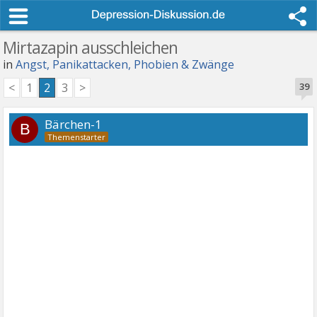
Mirtazapin ausschleichen
in
Angst, Panikattacken, Phobien & Zwänge
<
1
2
3
>
39
Bärchen-1
B