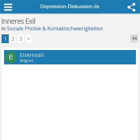
Inneres Exil
in
Soziale Phobie & Kontaktschwierigkeiten
1
2
3
>
34
Eiskristall
E
Mitglied