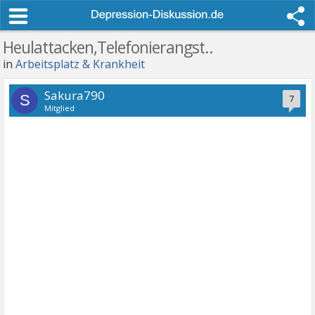
Heulattacken,Telefonierangst..
in
Arbeitsplatz & Krankheit
Sakura790
S
7
Mitglied