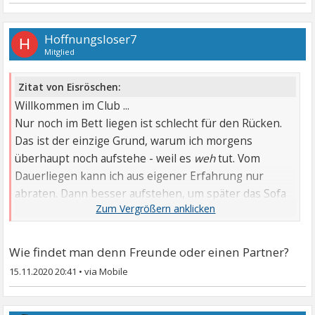
Hoffnungsloser7
H
Mitglied
Zitat von Eisröschen:
Willkommen im Club ...
Nur noch im Bett liegen ist schlecht für den Rücken.
Das ist der einzige Grund, warum ich morgens
überhaupt noch aufstehe - weil es
weh
tut. Vom
Dauerliegen kann ich aus eigener Erfahrung nur
abraten. Dann besser aufstehen, um später das Sofa
durchzuliegen. Das drückt auf anderen Stellen als die
Matratze. Ich hab 25 Jahre lang intensiv Sport
gemacht - aber mit dem Rücken bekam ich erst durch
Wie findet man denn Freunde oder einen Partner?
die Depressionen Probleme ... Meine einzige Freundin
15.11.2020 20:41
•
heißt z.Zt. "Körnerkisslinchen".