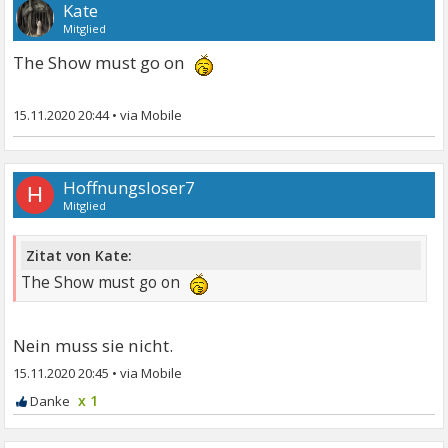
Genug geplaudert, denn zu mehr bin ich wegen
Kate
eigener Zerstörung disqualifiziert und die Meinung
Mitglied
einer alten Schachtel, die ohnehin einzig den letzten
The Show must go on
Tag herbei sehnt, würde dich nur langweilen.
Immerhin bin ich statistisch gesehen auch näher dran
15.11.2020 20:44
•
als du.
Hoffnungsloser7
H
Mitglied
Zitat von Kate:
The Show must go on
Nein muss sie nicht.
15.11.2020 20:45
•
x 1