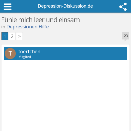
Fühle mich leer und einsam
in
Depressionen Hilfe
1
2
>
23
toertchen
T
Mitglied