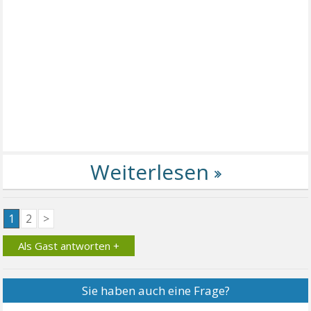
1
2
>
Als Gast antworten +
Sie haben auch eine Frage?