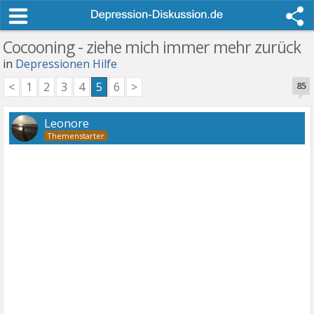
Cocooning - ziehe mich immer mehr zurück
in
Depressionen Hilfe
<
1
2
3
4
5
6
>
85
Leonore