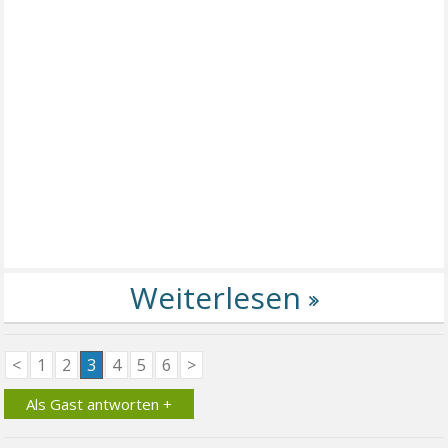
<
1
2
3
4
5
6
>
Als Gast antworten +