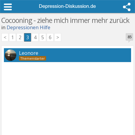
Cocooning - ziehe mich immer mehr zurück
in
Depressionen Hilfe
<
1
2
3
4
5
6
>
85
Leonore