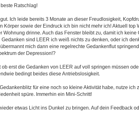
r beste Ratschlag!
 gut. Ich leide bereits 3 Monate an dieser Freudlosigkeit, Kopf
Körper sowie der Eindruck ich bin nicht mehr ich! Aktuell top
der Wohnung drinne. Auch das Fenster bleibt zu, damit ich kei
eine Gedanken sind LEER ich weiß nichts zu denken, oder ich de
übermannt mich dann eine regelrechte Gedankenflut springen
Spektrum der Depression!?
gt ob erst die Gedanken von LEER auf voll springen müssen ode
ndwie bedingt beides diese Antriebslosigkeit.
edankenblitz für eine noch so kleine Aktivität habe, nutze ich
denheit spüre. Immerhin ein Mini-Schritt!
ge wieder etwas Licht ins Dunkel zu bringen. Auf dein Feedback