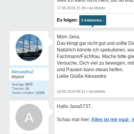
Weil ich kann nicht mehr, bin so ers
17.06.2019 21:39
•
3 Antworten ↓
Moin Jana,
Das klingt gar nicht gut und sollte 
Natürlich könnte ich spekulieren, was
Fachmann/Fachfrau. Mache bitte gle
Versuche, Dich viel zu bewegen, m
und Pausen kann etwas helfen.
Alexandra2
Liebe Grüße Alexandra
Mitglied
8976
16
18.06.2019 08:12
•
13335
Hallo Jana5737,
A
Alles ist mir egal 