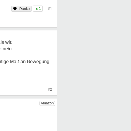
x 1
#1
s wir.
eine/n
ichtige Maß an Bewegung
#2