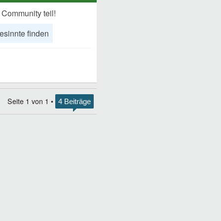
 Community teil!
esinnte finden
Seite
1
von
1
•
4 Beiträge