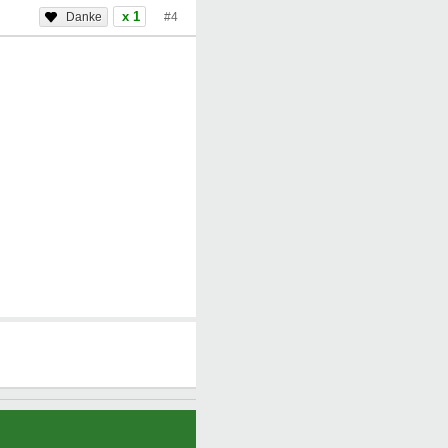
x 1
#4