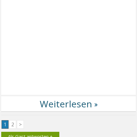
1
2
>
Als Gast antworten +