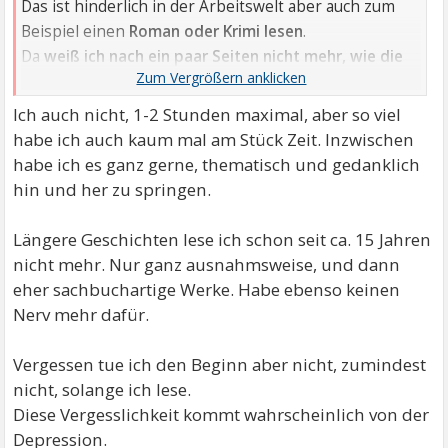
Das ist hinderlich in der Arbeitswelt aber auch zum
Beispiel einen
Roman oder Krimi lesen
.
Da
weiß ich nach ein paar Seiten nicht mehr, wie die
Geschichte begann
.
Zeitschriften oder Zeitungen mit kurzen Artikel sind
Ich auch nicht, 1-2 Stunden maximal, aber so viel
hingegen kein Problem.
habe ich auch kaum mal am Stück Zeit. Inzwischen
habe ich es ganz gerne, thematisch und gedanklich
hin und her zu springen.
Längere Geschichten lese ich schon seit ca. 15 Jahren
nicht mehr. Nur ganz ausnahmsweise, und dann
eher sachbuchartige Werke. Habe ebenso keinen
Nerv mehr dafür.
Vergessen tue ich den Beginn aber nicht, zumindest
nicht, solange ich lese.
Diese Vergesslichkeit kommt wahrscheinlich von der
Depression.