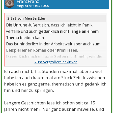
FranzFranz
Mitglied
seit:
08.04.2026
Beiträge:
166
Danke:
119
Themen:
2
Zitat von MeisterEder:
Die Unruhe äußert sich, dass ich leicht in Panik
verfalle und auch
gedanklich nicht lange an einem
Thema bleiben kann
.
Das ist hinderlich in der Arbeitswelt aber auch zum
Beispiel einen
Roman oder Krimi lesen
.
Da
weiß ich nach ein paar Seiten nicht mehr, wie die
Geschichte begann
.
Zeitschriften oder Zeitungen mit kurzen Artikel sind
Ich auch nicht, 1-2 Stunden maximal, aber so viel
hingegen kein Problem.
habe ich auch kaum mal am Stück Zeit. Inzwischen
habe ich es ganz gerne, thematisch und gedanklich
hin und her zu springen.
Längere Geschichten lese ich schon seit ca. 15
Jahren nicht mehr. Nur ganz ausnahmsweise, und