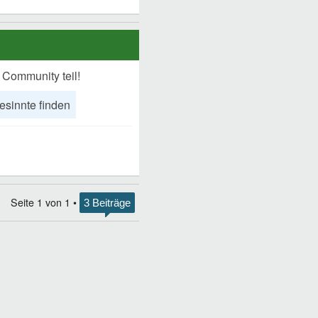
 Community teil!
esinnte finden
Seite
1
von
1
•
3 Beiträge