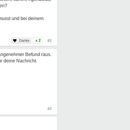
ren?
 musst und bei deinem
x 2
#2
nangenehmer Befund raus.
r deine Nachricht.
#3