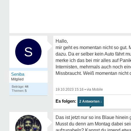
Hallo,
S
mir geht es momentan nicht so gut.
dazu. Da er selber kein Auto fährt mu
merke ich das bei mir alles auf Pani
Internisten, mehrmals auch noch ei
Missbraucht. Weiß momentan nicht
Seniba
Mitglied
44
19.10.2023 15:16
•
5
2 Antworten ↓
Das ist jetzt nur so ins Blaue hinein 
Musst du denn am Montag dabei sein
aufzugabeln? Kannst du irgend etwa