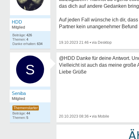
das dich auf andere Gedanken bringt
Auf jeden Fall wünsche ich dir, das
HDD
Partner kein unangenehmer Befund
Mitglied
426
4
19.10.2023 21:46
•
634
@HDD Danke für deine Antwort. Und
S
Vielleicht ist auch das meine große
Liebe Grüße
Seniba
Mitglied
44
20.10.2023 08:36
•
5