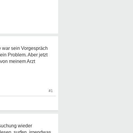
e war sein Vorgespräch
kein Problem. Aber jetzt
n von meinem Arzt
#1
rsuchung wieder
esen, surfen, irgendwas,