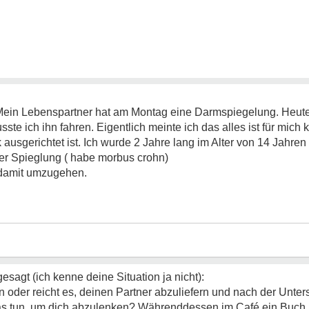
 Mein Lebenspartner hat am Montag eine Darmspiegelung. Heut
sste ich ihn fahren. Eigentlich meinte ich das alles ist für mich 
k ausgerichtet ist. Ich wurde 2 Jahre lang im Alter von 14 Jahre
ner Spieglung ( habe morbus crohn)
 damit umzugehen.
gesagt (ich kenne deine Situation ja nicht):
 oder reicht es, deinen Partner abzuliefern und nach der Unte
s tun, um dich abzulenken? Währenddessen im Café ein Buch l