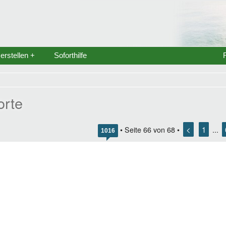
rstellen +
Soforthilfe
orte
<
1
• Seite
66
von
68
•
...
1016