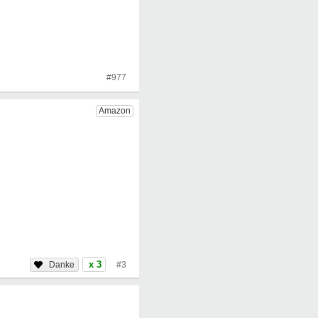
#977
x 3
#3