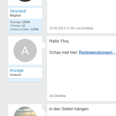
Stromboli
Mitglied
15638
10
15.05.2021 17:26
•
12399
Hallo Ylva,
A
Redewendungen - G
in den Seilen hängen