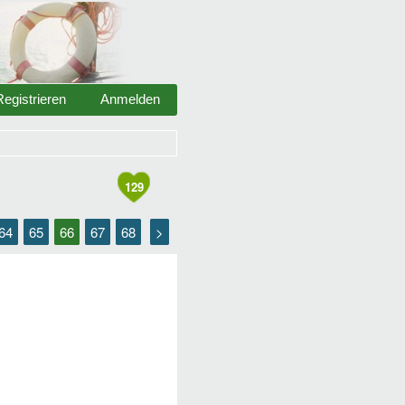
Registrieren
Anmelden
129
64
65
66
67
68
>