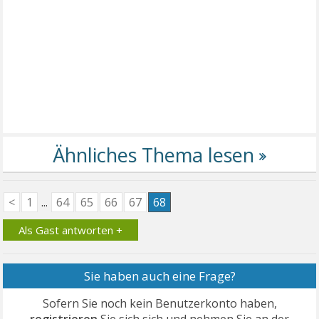
<
1
...
64
65
66
67
68
Als Gast antworten +
Sie haben auch eine Frage?
Sofern Sie noch kein Benutzerkonto haben,