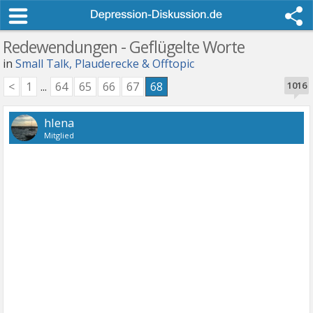
Redewendungen - Geflügelte Worte
in
Small Talk, Plauderecke & Offtopic
<
1
...
64
65
66
67
68
1016
hlena
Mitglied