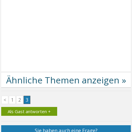
<
1
2
3
Als Gast antworten +
Sie haben auch eine Frage?