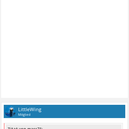
LittleWing
Mitglied
Zitat von marc71: