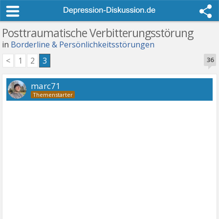
Posttraumatische Verbitterungsstörung
in
Borderline & Persönlichkeitsstörungen
<
1
2
3
36
marc71