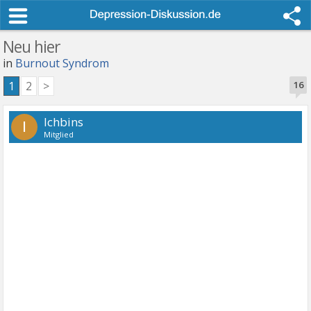
Neu hier
in
Burnout Syndrom
1
2
>
16
Ichbins
I
Mitglied