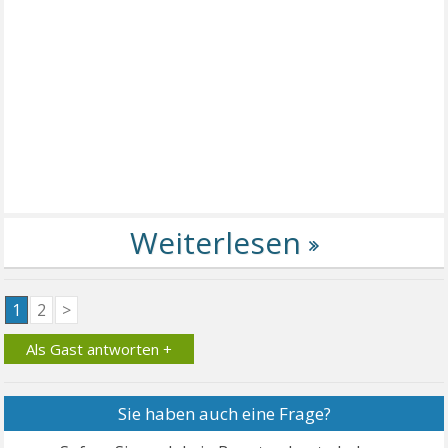
1
2
>
Als Gast antworten +
Sie haben auch eine Frage?