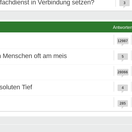
sfachdienst in Verbindung setzen?
3
Antworte
12987
n Menschen oft am meis
5
28066
oluten Tief
4
285