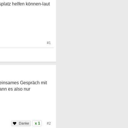
splatz helfen können-laut
#1
meinsames Gespräch mit
ann es also nur
x 1
#2