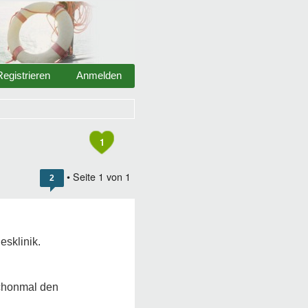
Registrieren
Anmelden
1
• Seite
1
von
1
2
esklinik.
schonmal den