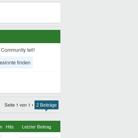
 Community teil!
esinnte finden
Seite
1
von
1
•
2 Beiträge
n
Hits
Letzter Beitrag