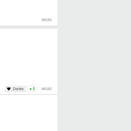
#4161
x 1
#4162