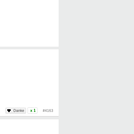
x 1
#4163