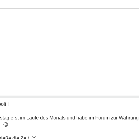
li !
rtstag erst im Laufe des Monats und habe im Forum zur Wahrung
n.
😉
nieße die Zeit.
🙂