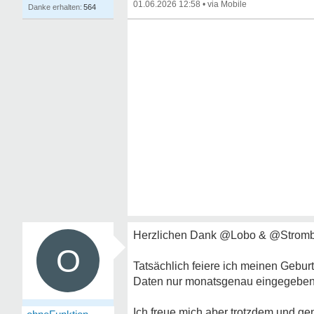
01.06.2026 12:58
•
564
Herzlichen Dank @Lobo & @Strombo
O
Tatsächlich feiere ich meinen Gebu
Daten nur monatsgenau eingegebe
Ich freue mich aber trotzdem und ge