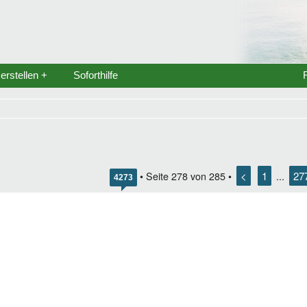
rstellen +
Soforthilfe
<
1
27
• Seite
278
von
285
•
...
4273