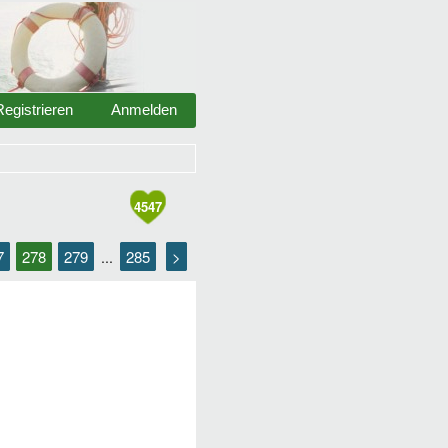
Registrieren
Anmelden
4547
7
278
279
285
>
...