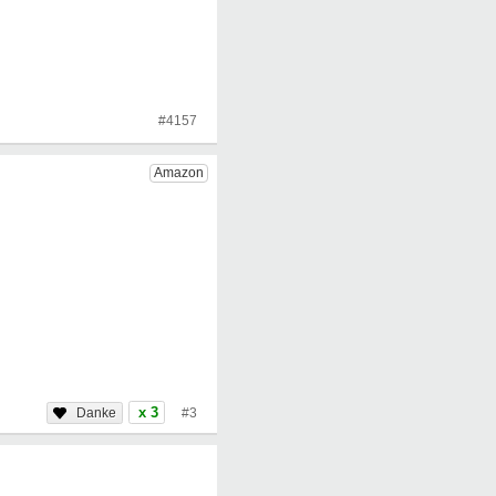
#4157
x 3
#3