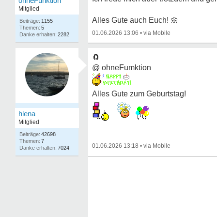
ohneFunktion
Mitglied
Alles Gute auch Euch!
🌼
1155
5
01.06.2026 13:06
•
2282
🧲
@ ohneFumktion
Alles Gute zum Geburtstag!
hlena
Mitglied
42698
7
01.06.2026 13:18
•
7024