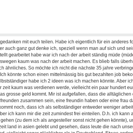
gedanken mit euch teilen. Habe ich eigentlich für ein anderes 
ier auch ganz gut denke ich, speziell wenn man auf sich und s
stellt gearbeitet habe war ich nach der arbeit ständig müde (müd
eswegen kaum was nach der arbeit machen. Es blieb falls über
ch ähnliches. So möchte ich nicht die nächste 35 jahre verbrin
ch könnte schon einen mittelmässig bis gut bezahlten job beko
selbstständiger habe ich 2 ideen was ich machen könnte. Aber ich
r zeit kaum was verdienen werde, vielleicht ein paar hundert e
as grosse geld kommt. Mir ist aufgefallen, dass die alltäglichen
freunden zusammen sein, eine freundin haben oder eine frau dat
u kommt noch, dass ich als selbständiger entweder weniger arbei
ber ich kann mir die zeit zumindest frei einteilen. D.h. ich kann
hen (zu dem ich als angesteller sonst nicht gehen könnte), u
 zeit land in asien gelebt und gesehen, dass leute die nach uns