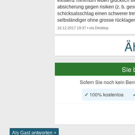
existenz minimum leben glücklich sin
absicherung gegen risiken (z. b. ges
schicksalsschlag einen schwerer tre
selbständiger ohne grosse rücklagen
16.12.2017 19:37
•
Sie 
Sofern Sie noch kein Ben
✓
100% kostenlos
Als Gast antworten +