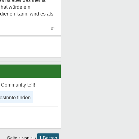
es ist aber das thema
 hat würde ein
dienen kann, wird es als
#1
 Community teil!
esinnte finden
Seite
1
von
1
•
1 Beitrag