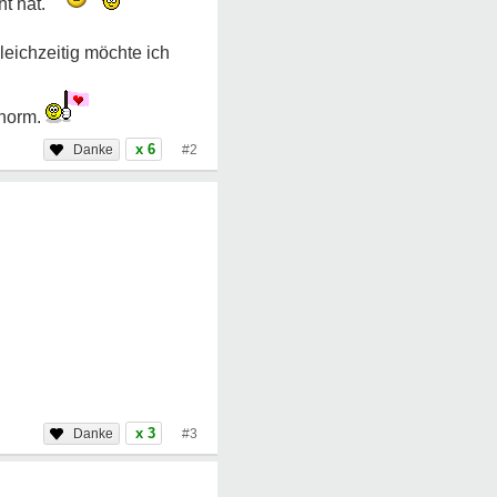
ht hat.
leichzeitig möchte ich
enorm.
x 6
#2
x 3
#3