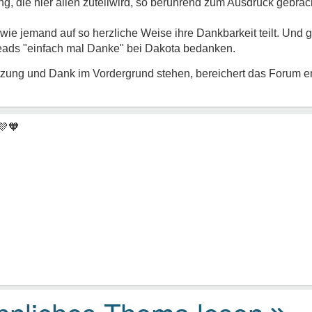
g, die hier allen zuteilwird, so berührend zum Ausdruck gebrac
 wie jemand auf so herzliche Weise ihre Dankbarkeit teilt. Und g
reads "einfach mal Danke" bei Dakota bedanken.
tzung und Dank im Vordergrund stehen, bereichert das Forum 
💜🧡