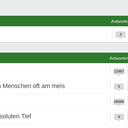
Antworte
3
Antworte
12987
n Menschen oft am meis
5
28066
oluten Tief
4