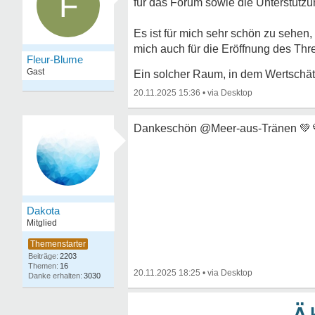
F
für das Forum sowie die Unterstützun
Es ist für mich sehr schön zu sehen,
mich auch für die Eröffnung des Th
Fleur-Blume
Gast
Ein solcher Raum, in dem Wertschä
20.11.2025 15:36
•
Dankeschön @Meer-aus-Tränen
💚
Dakota
Mitglied
2203
16
20.11.2025 18:25
•
3030