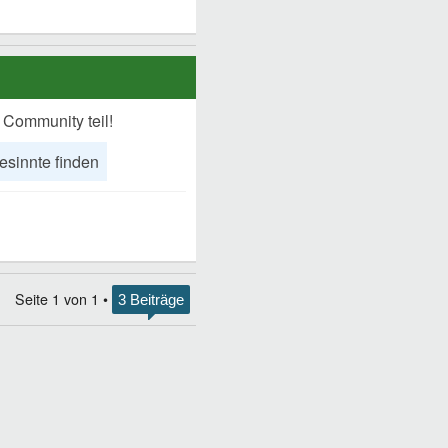
 Community teil!
esinnte finden
Seite
1
von
1
•
3 Beiträge