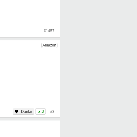
#1457
x 3
#3