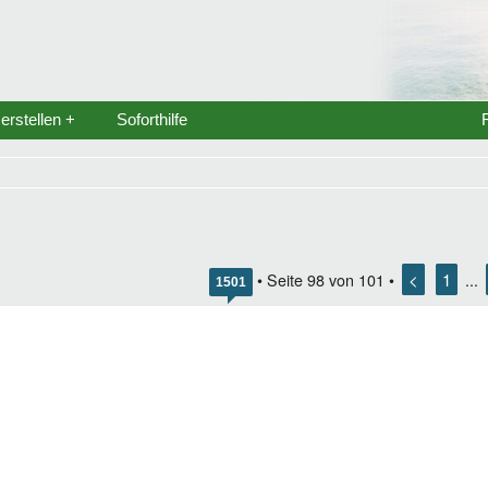
rstellen +
Soforthilfe
<
1
• Seite
98
von
101
•
...
1501