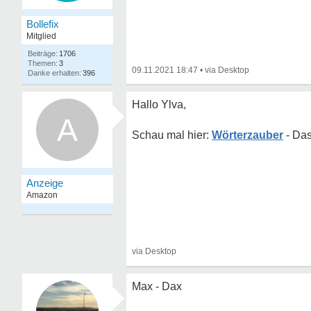
Bollefix
Mitglied
1706
3
09.11.2021 18:47
•
396
Hallo Ylva,
A
Wörterzauber
Max - Dax