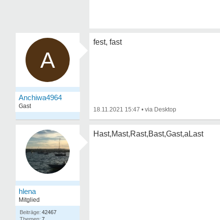
fest, fast
A
Anchiwa4964
Gast
18.11.2021 15:47
•
Hast,Mast,Rast,Bast,Gast,aLast
hlena
Mitglied
42467
7