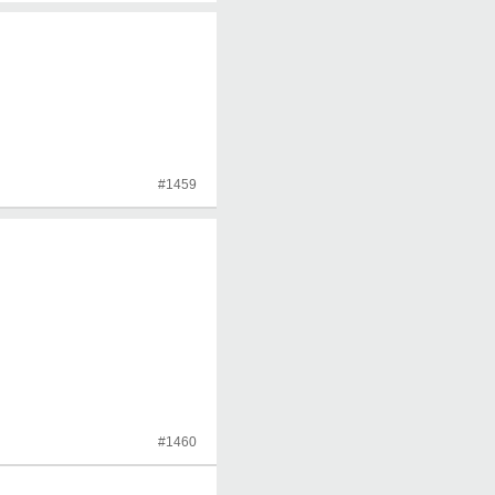
#1459
#1460