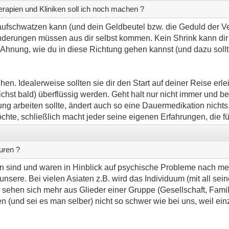
rapien und Kliniken soll ich noch machen ?
r aufschwatzen kann (und dein Geldbeutel bzw. die Geduld der Ve
Änderungen müssen aus dir selbst kommen. Kein Shrink kann di
 Ahnung, wie du in diese Richtung gehen kannst (und dazu sollt
. Idealerweise sollten sie dir den Start auf deiner Reise erlei
hst bald) überflüssig werden. Geht halt nur nicht immer und bei
ung arbeiten sollte, ändert auch so eine Dauermedikation nichts
te, schließlich macht jeder seine eigenen Erfahrungen, die fü
turen ?
en sind und waren in Hinblick auf psychische Probleme nach m
 unsere. Bei vielen Asiaten z.B. wird das Individuum (mit all se
e sehen sich mehr aus Glieder einer Gruppe (Gesellschaft, Famili
 (und sei es man selber) nicht so schwer wie bei uns, weil ein