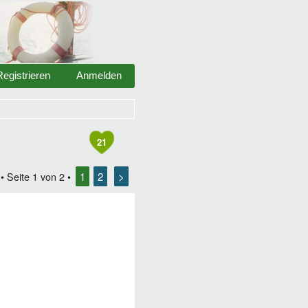
Registrieren
Anmelden
21
1
2
>
• Seite
1
von
2
•