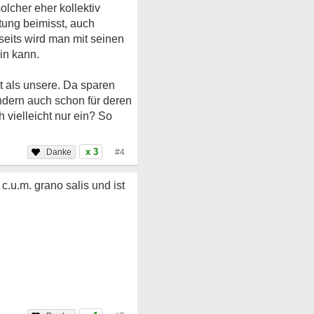
olcher eher kollektiv
utung beimisst, auch
rseits wird man mit seinen
in kann.
st als unsere. Da sparen
ondern auch schon für deren
h vielleicht nur ein? So
x 3
#4
.u.m. grano salis und ist