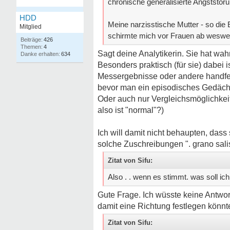
chronische generalisierte Angststö
HDD
Meine narzisstische Mutter - so die 
Mitglied
schirmte mich vor Frauen ab weswege
426
4
Sagt deine Analytikerin. Sie hat wahr
634
Besonders praktisch (für sie) dabei 
Messergebnisse oder andere handfes
bevor man ein episodisches Gedächt
Oder auch nur Vergleichsmöglichkeit
also ist "normal"?)
Ich will damit nicht behaupten, dass s
solche Zuschreibungen ". grano sali
Zitat von Sifu:
Also . . wenn es stimmt. was soll ic
Gute Frage. Ich wüsste keine Antwor
damit eine Richtung festlegen könntes
Zitat von Sifu: