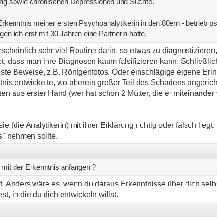
rung sowie chronischen Depressionen und Süchte.
Erkenntnis meiner ersten Psychoanalytikerin in den 80ern - betrieb p
n ich erst mit 30 Jahren eine Partnerin hatte.
scheinlich sehr viel Routine darin, so etwas zu diagnostizieren,
ist, dass man ihre Diagnosen kaum falsifizieren kann. Schließlic
te Beweise, z.B. Röntgenfotos. Oder einschlägige eigene Erin
nis entwickelte, wo aberein großer Teil des Schadens angerich
en aus erster Hand (wer hat schon 2 Mütter, die er miteinander
ie (die Analytikerin) mit ihrer Erklärung richtig oder falsch liegt
s" nehmen sollte.
h mit der Erkenntnis anfangen ?
t. Anders wäre es, wenn du daraus Erkenntnisse über dich selbs
t, in die du dich entwickeln willst.