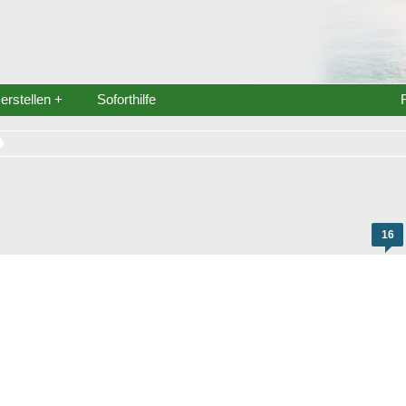
rstellen +
Soforthilfe
16