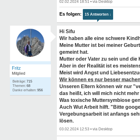
02.02.2024 18:51
•
15 Antworten ↓
Hi Sifu
Wir haben alle eine schwere Kindh
Meine Mutter ist bei meiner Geburt
gemeint hat.
Mutter oder Vater zu sein und die K
Aber in der Realität ist es meisten
Fritz
Meist wird Angst und Liebesentz
Mitglied
Wir können es nur besser machen
715
68
Unseren Eltern können wir nur "v
956
das heißt, ich will mich nicht meh
Was toxische Muttersymbiose genau 
Auch Wut Arbeit hilft. "Bitte goog
Vergebungsarbeit ist anfangs sehr
lösen.
03.02.2024 12:53
•