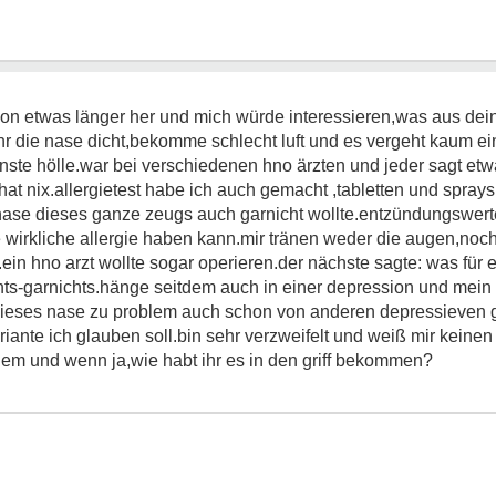
schon etwas länger her und mich würde interessieren,was aus d
hr die nase dicht,bekomme schlecht luft und es vergeht kaum ei
einste hölle.war bei verschiedenen hno ärzten und jeder sagt e
hat nix.allergietest habe ich auch gemacht ,tabletten und spra
se dieses ganze zeugs auch garnicht wollte.entzündungswerte i
e wirkliche allergie haben kann.mir tränen weder die augen,noch 
in hno arzt wollte sogar operieren.der nächste sagte: was für e
ts-garnichts.hänge seitdem auch in einer depression und mein
ieses nase zu problem auch schon von anderen depressieven g
ante ich glauben soll.bin sehr verzweifelt und weiß mir keinen 
em und wenn ja,wie habt ihr es in den griff bekommen?