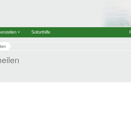
rstellen +
Soforthilfe
ten
eilen