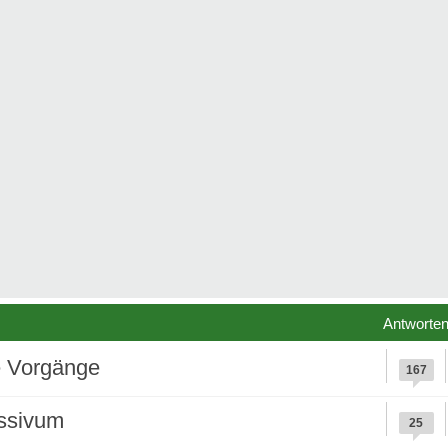
Antworte
e Vorgänge
167
essivum
25