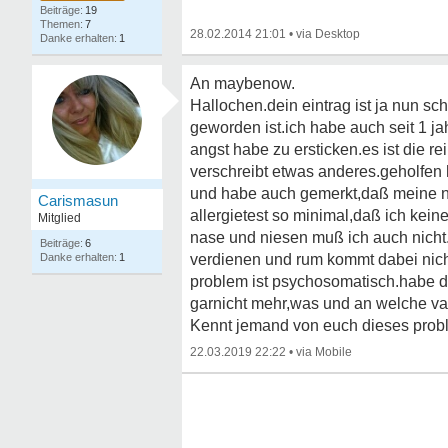
19
7
28.02.2014 21:01
•
1
An maybenow.
Hallochen.dein eintrag ist ja nun 
geworden ist.ich habe auch seit 1 ja
angst habe zu ersticken.es ist die r
verschreibt etwas anderes.geholfen 
und habe auch gemerkt,daß meine na
Carismasun
allergietest so minimal,daß ich kein
Mitglied
nase und niesen muß ich auch nicht.e
6
1
verdienen und rum kommt dabei nich
problem ist psychosomatisch.habe d
garnicht mehr,was und an welche vari
Kennt jemand von euch dieses probl
22.03.2019 22:22
•