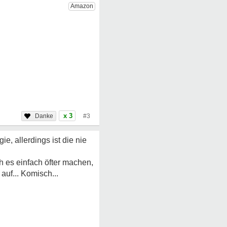
x 3
#3
ie, allerdings ist die nie
h es einfach öfter machen,
auf... Komisch...