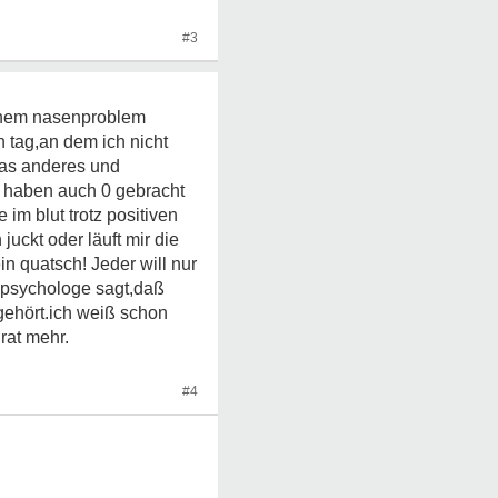
#3
einem nasenproblem
n tag,an dem ich nicht
twas anderes und
ys haben auch 0 gebracht
m blut trotz positiven
juckt oder läuft mir die
in quatsch! Jeder will nur
 psychologe sagt,daß
ehört.ich weiß schon
rat mehr.
#4