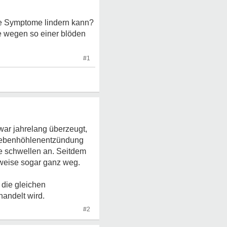
e Symptome lindern kann?
he wegen so einer blöden
#1
 war jahrelang überzeugt,
ennebenhöhlenentzündung
te schwellen an. Seitdem
lweise sogar ganz weg.
 die gleichen
handelt wird.
#2