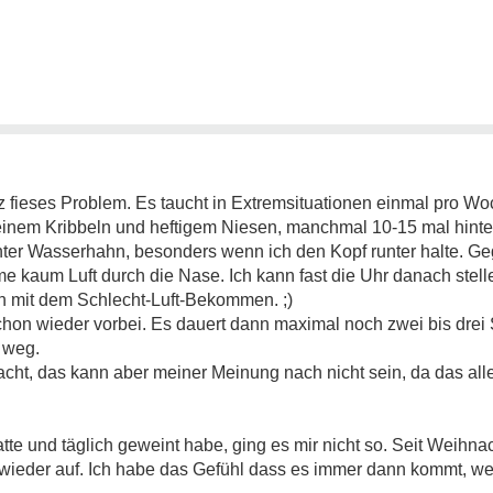
z fieses Problem. Es taucht in Extremsituationen einmal pro Woc
it einem Kribbeln und heftigem Niesen, manchmal 10-15 mal hinte
ter Wasserhahn, besonders wenn ich den Kopf runter halte. G
e kaum Luft durch die Nase. Ich kann fast die Uhr danach stelle
n mit dem Schlecht-Luft-Bekommen. ;)
chon wieder vorbei. Es dauert dann maximal noch zwei bis dre
 weg.
acht, das kann aber meiner Meinung nach nicht sein, da das alle
tte und täglich geweint habe, ging es mir nicht so. Seit Weihna
 wieder auf. Ich habe das Gefühl dass es immer dann kommt, we