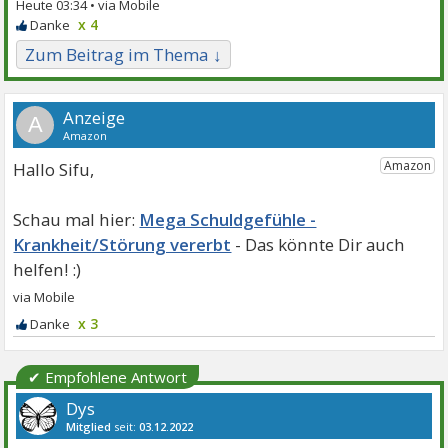
Heute 03:34 •
x 4
Zum Beitrag im Thema ↓
A
Hallo Sifu,
Mega Schuldgefühle -
Krankheit/Störung vererbt
x 3
✔ Empfohlene Antwort
Dys
Mitglied
seit:
03.12.2022
Beiträge:
2153
Danke:
3202
Themen:
1