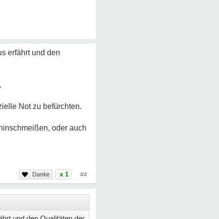
s erfährt und den
.
ielle Not zu befürchten.
 hinschmeißen, oder auch
x 1
#4
hrt und den Qualitäten der