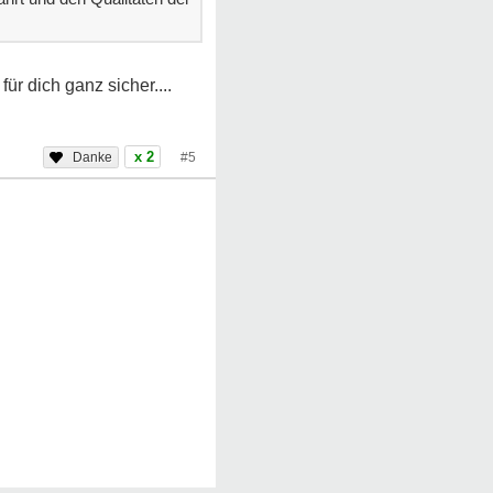
ür dich ganz sicher....
x 2
#5