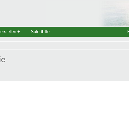
rstellen +
Soforthilfe
ie