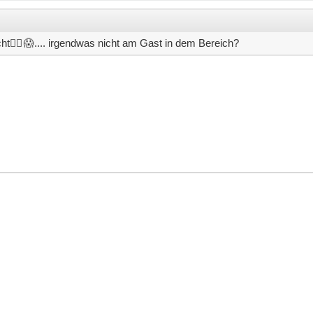
cht
🤷‍♂😱
.... irgendwas nicht am Gast in dem Bereich?