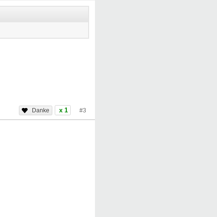
x 1
#3