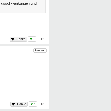
mmungsschwankungen und
x 1
#2
x 3
#3