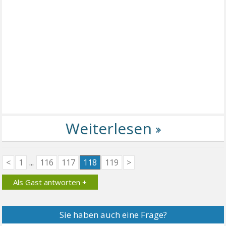
<
1
...
116
117
118
119
>
Als Gast antworten +
Sie haben auch eine Frage?