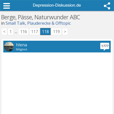
Berge, Pässe, Naturwunder ABC
in
Small Talk, Plauderecke & Offtopic
<
1
...
116
117
118
119
>
hlena
1777
Mitglied