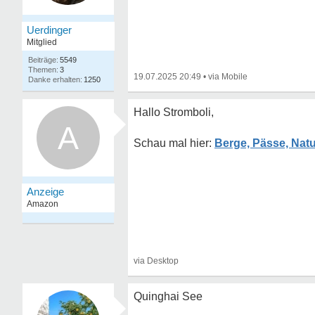
Uerdinger
Mitglied
5549
3
19.07.2025 20:49
•
1250
Hallo Stromboli,
A
Berge, Pässe, Na
Quinghai See