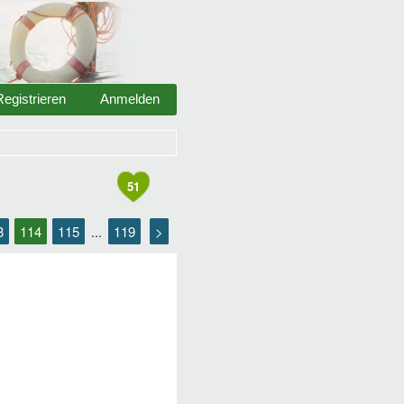
Registrieren
Anmelden
51
3
114
115
119
>
...