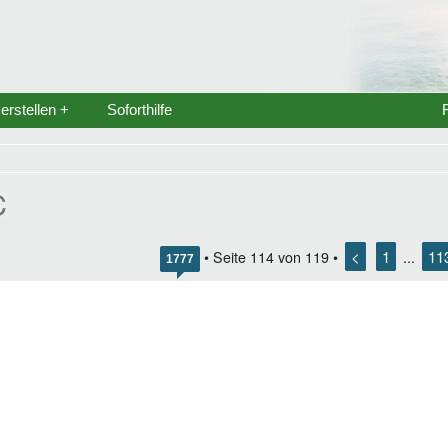
rstellen +
Soforthilfe
C
<
1
11
• Seite
114
von
119
•
...
1777