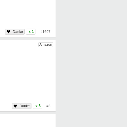
x 1
#1697
x 3
#3